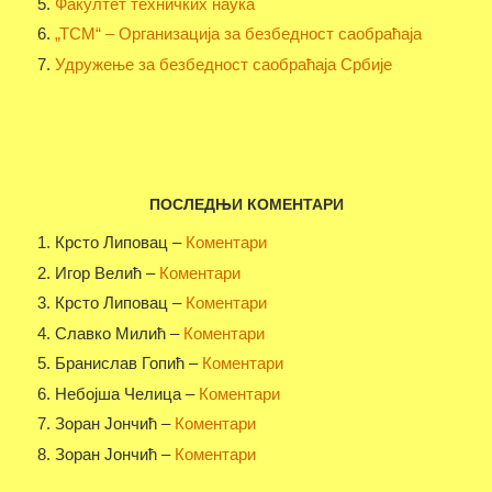
Факултет техничких наука
„ТСМ“ – Организација за безбедност саобраћаја
Удружење за безбедност саобраћаја Србије
ПОСЛЕДЊИ КОМЕНТАРИ
Крсто Липовац –
Коментари
Игор Велић –
Коментари
Крсто Липовац –
Коментари
Славко Милић –
Коментари
Бранислав Гопић –
Коментари
Небојша Челица –
Коментари
Зоран Јончић –
Коментари
Зоран Јончић –
Коментари